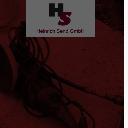
Notdienst
Nehm
24Std/365Tagen
mit 
Über unserem Notdienst sind wir 365
Heinri
Tage im Jahr 24 Stunden erreichbar.
Industri
Schnelle Realisierungen machen wir
44577 C
möglich durch einen großen Vorrat an
Baumaterialien, Stützkonstruktionen,
Hab
Hydraulikpressen und Stapelmaterialien,
+49
die wir ständig auf dem eigenen Bauhof
bevorraten.
Schr
inf
Unsere 
Mo-Fr 7