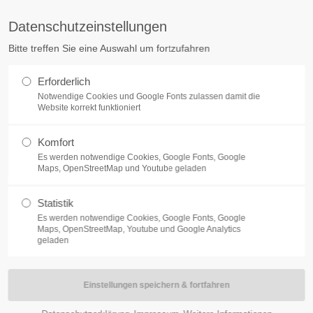
UNTERNEHMEN
Datenschutzeinstellungen
en Sie Kontakt
Über uns
Bitte treffen Sie eine Auswahl um fortzufahren
uns auf
Heinrich Send GmbH
Erforderlich
ch Send GmbH
Notwendige Cookies und Google Fonts zulassen damit die
Die Heinrich Send GmbH ist ein
Website korrekt funktioniert
estraße 2
mittelständisches, inhabergefüh
astrop-Rauxel
Bauunternehmen und kann auf 
Komfort
über 100-jährige Tradition zurüc
Es werden notwendige Cookies, Google Fonts, Google
en Sie Fragen?
Maps, OpenStreetMap und Youtube geladen
 2367 9996-0
Zertifikate
Statistik
eiben Sie uns eine eMail
Es werden notwendige Cookies, Google Fonts, Google
o@hsend.de
Maps, OpenStreetMap, Youtube und Google Analytics
geladen
Bürozeiten:
:30 - 16:30