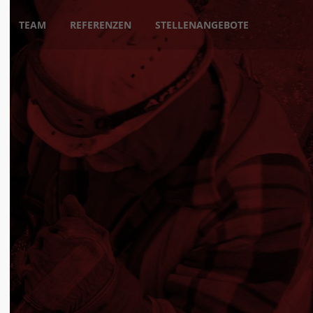
TEAM
REFERENZEN
STELLENANGEBOTE
rtes
eine
kblicken.