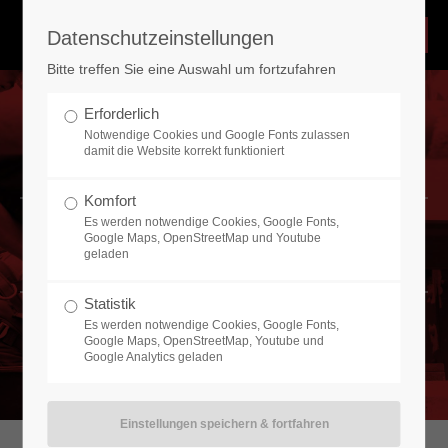
Datenschutzeinstellungen
Bitte treffen Sie eine Auswahl um fortzufahren
Notdienst 24Std/365Tagen
Erforderlich
Über unserem Notdienst sind wir 365 Tage im Jahr 24
Notwendige Cookies und Google Fonts zulassen
Stunden erreichbar. Schnelle Realisierungen machen wir
damit die Website korrekt funktioniert
möglich durch einen großen Vorrat an Baumaterialien,
Stützkonstruktionen, Hydraulikpressen und
Komfort
Stapelmaterialien, die wir ständig auf dem eigenen Bauhof
Es werden notwendige Cookies, Google Fonts,
bevorraten.
Betonbau
Google Maps, OpenStreetMap und Youtube
geladen
Nehmen Sie Kontakt mit uns auf
Statistik
Es werden notwendige Cookies, Google Fonts,
Heinrich Send GmbH
Google Maps, OpenStreetMap, Youtube und
Industriestraße 2
Google Analytics geladen
44577 Castrop-Rauxel
Haben Sie Fragen?