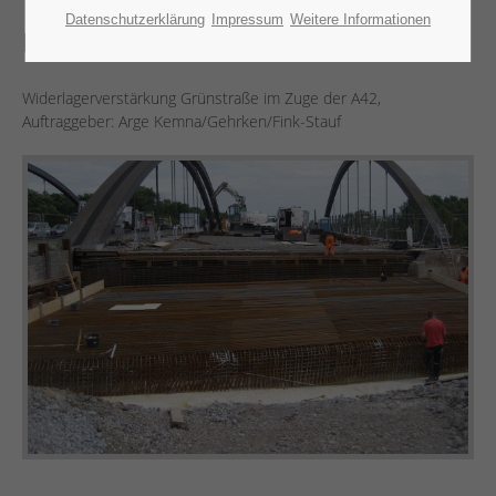
+49 2367 9996-0
Datenschutzerklärung
Impressum
Weitere Informationen
Duisburg
Schreiben Sie uns eine eMail
info@hsend.de
Widerlagerverstärkung Grünstraße im Zuge der A42,
Auftraggeber: Arge Kemna/Gehrken/Fink-Stauf
Unsere Bürozeiten:
Mo-Fr 7:30 - 16:30
Über uns
Heinrich Send GmbH
Die Heinrich Send GmbH ist ein mittelständisches,
inhabergeführtes Bauunternehmen und kann auf eine
über 100-jährige Tradition zurückblicken.