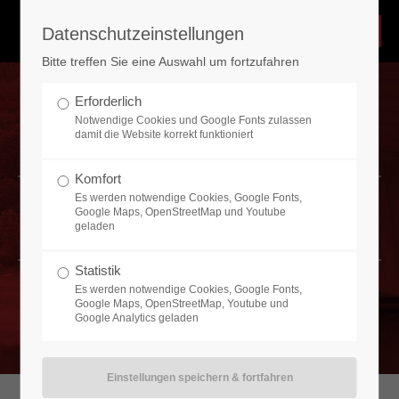
Datenschutzeinstellungen
Bitte treffen Sie eine Auswahl um fortzufahren
Notdienst 24Std/365Tagen
Erforderlich
Über unserem Notdienst sind wir 365 Tage im Jahr 24
Notwendige Cookies und Google Fonts zulassen
Stunden erreichbar. Schnelle Realisierungen machen wir
damit die Website korrekt funktioniert
möglich durch einen großen Vorrat an Baumaterialien,
Stützkonstruktionen, Hydraulikpressen und
Komfort
Stapelmaterialien, die wir ständig auf dem eigenen Bauhof
Es werden notwendige Cookies, Google Fonts,
bevorraten.
Unser Leistungsspektrum
Google Maps, OpenStreetMap und Youtube
geladen
Nehmen Sie Kontakt mit uns auf
Statistik
Es werden notwendige Cookies, Google Fonts,
Heinrich Send GmbH
Google Maps, OpenStreetMap, Youtube und
Industriestraße 2
Google Analytics geladen
44577 Castrop-Rauxel
Haben Sie Fragen?