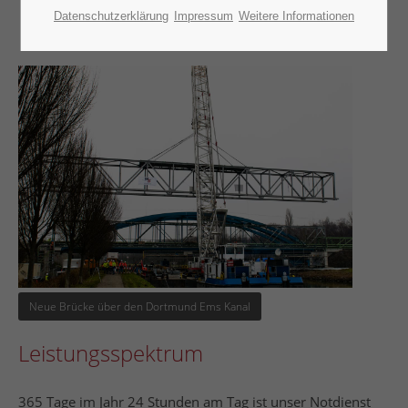
+49 2367 9996-0
Datenschutzerklärung
Impressum
Weitere Informationen
Schreiben Sie uns eine eMail
info@hsend.de
Unsere Bürozeiten:
Mo-Fr 7:30 - 16:30
Über uns
Heinrich Send GmbH
Die Heinrich Send GmbH ist ein mittelständisches,
inhabergeführtes Bauunternehmen und kann auf eine
über 100-jährige Tradition zurückblicken.
Neue Brücke über den Dortmund Ems Kanal
Leistungsspektrum
365 Tage im Jahr 24 Stunden am Tag ist unser Notdienst