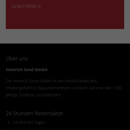
02367/9996-0
Über uns
Heinrich Send GmbH
Die Heinrich Send GmbH ist ein mittelständisches,
inhabergeführtes Bauunternehmen und kann auf eine über 100-
jährige Tradition zurückblicken.
24 Stunden Noteinsätze
24 Std/365 Tagen